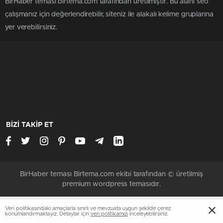
BirHaber teması birtema.com tarafından üretilmiştir. Bu alanı seo
çalışmanız için değerlendirebilir, siteniz ile alakalı kelime gruplarına
yer verebilirsiniz.
BİZİ TAKİP ET
BirHaber teması Birtema.com ekibi tarafından © üretilmiş
premium wordpress temasıdır.
Veri politikasındaki amaçlarla sınırlı ve mevzuata uygun şekilde çerez
konumlandırmaktayız. Detaylar için
veri politikamızı
inceleyebilirsiniz.