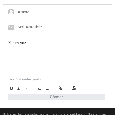
En az 10 karakter gerekli
Gönder
BirHaber teması birtema.com tarafından üretilmiştir. Bu alanı seo