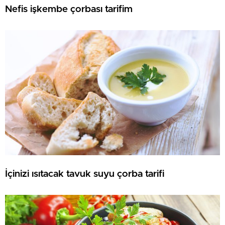
Nefis işkembe çorbası tarifim
İçinizi ısıtacak tavuk suyu çorba tarifi