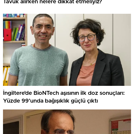
Tavuk alırken nelere dikkat etmeliyiz?
İngiltere’de BioNTech aşısının ilk doz sonuçları:
Yüzde 99’unda bağışıklık güçlü çıktı