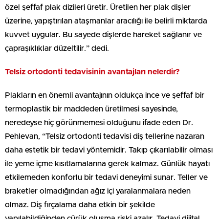
özel şeffaf plak dizileri üretir. Üretilen her plak dişler
üzerine, yapıştırılan ataşmanlar aracılığı ile belirli miktarda
kuvvet uygular. Bu sayede dişlerde hareket sağlanır ve
çapraşıklıklar düzeltilir.” dedi.
Telsiz ortodonti tedavisinin avantajları nelerdir?
Plakların en önemli avantajının oldukça ince ve şeffaf bir
termoplastik bir maddeden üretilmesi sayesinde,
neredeyse hiç görünmemesi olduğunu ifade eden Dr.
Pehlevan, “Telsiz ortodonti tedavisi diş tellerine nazaran
daha estetik bir tedavi yöntemidir. Takıp çıkarılabilir olması
ile yeme içme kısıtlamalarına gerek kalmaz. Günlük hayatı
etkilemeden konforlu bir tedavi deneyimi sunar. Teller ve
braketler olmadığından ağız içi yaralanmalara neden
olmaz. Diş fırçalama daha etkin bir şekilde
yapılabildiğinden çürük oluşma riski azalır. Tedavi dijital