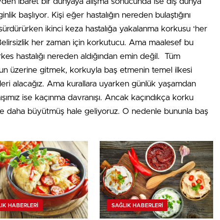
den ibaret bir dünyaya alışma sonucunda ise dış dünya
inlik başlıyor. Kişi eğer hastalığın nereden bulaştığını
sürdürürken ikinci keza hastalığa yakalanma korkusu ‘her
Belirsizlik her zaman için korkutucu. Ama maalesef bu
herkes hastalığı nereden aldığından emin değil. Tüm
un üzerine gitmek, korkuyla baş etmenin temel ilkesi
leri alacağız. Ama kurallara uyarken günlük yaşamdan
şımız ise kaçınma davranışı. Ancak kaçındıkça korku
zde daha büyütmüş hale geliyoruz. O nedenle bununla baş
IK HABERLERI
SAĞLIK HABERLERI