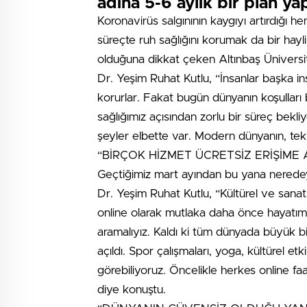
adına 5-6 aylık bir plan ya
Koronavirüs salgınının kaygıyı artırdığı h
süreçte ruh sağlığını korumak da bir hayl
olduğuna dikkat çeken Altınbaş Üniversit
Dr. Yeşim Ruhat Kutlu, “İnsanlar başka insa
korurlar. Fakat bugün dünyanın koşulları b
sağlığımız açısından zorlu bir süreç bekl
şeyler elbette var. Modern dünyanın, tekno
“BİRÇOK HİZMET ÜCRETSİZ ERİŞİME 
Geçtiğimiz mart ayından bu yana neredeyse
Dr. Yeşim Ruhat Kutlu, “Kültürel ve sanatsal
online olarak mutlaka daha önce hayatımı
aramalıyız. Kaldı ki tüm dünyada büyük b
açıldı. Spor çalışmaları, yoga, kültürel etk
görebiliyoruz. Öncelikle herkes online fa
diye konuştu.