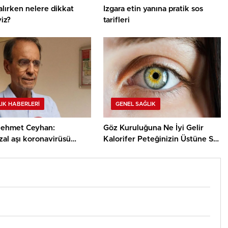
lırken nelere dikkat
Izgara etin yanına pratik sos
iz?
tarifleri
IK HABERLERI
GENEL SAĞLIK
Mehmet Ceyhan:
Göz Kuruluğuna Ne İyi Gelir
zal aşı koronavirüsü
Kalorifer Peteğinizin Üstüne Su
rmayı önlüyor
Koyarsanız