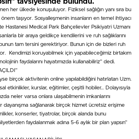
psın” tavsiyesinde bulundu.
emen her ülkede konuşuluyor. Fiziksel sağlığın yanı sıra bu
i önem taşıyor. Sosyalleşmenin insanların en temel ihtiyacı
e Hastanesi Medical Park Bahçelievler Psikiyatri Uzmanı
nlarla bir araya geldikçe kendilerini ve ruh sağlıklarını
unun tam tersini gerektiriyor. Bunun için de bizleri ruh
iyor. Kendimizi koruyabilmek için yapabileceğimiz birtakım
lojinin faydalarını hayatımızda kullanabiliriz” dedi.
AÇILDI”
 birçok aktivitenin online yapılabildiğini hatırlatan Uzm.
 etkinlikler, kurslar, eğitimler, çeşitli hobiler… Dolayısıyla
zda neler varsa onlara ulaşabilmenin imkanlarını
ir dayanışma sağlanarak birçok hizmet ücretsiz erişime
inlikler, konserler, tiyatrolar, birçok alanda bunu
aliyetlerden faydalanmak adına 5-6 aylık bir plan yapsın”