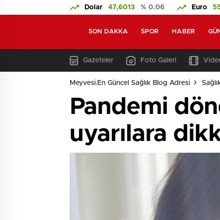
Dolar
47,6013
% 0.06
Euro
5
SON DAKKA
SPOR
HABER
GÜ
Gazeteler
Foto Galeri
Video
Meyvesi.En Güncel Sağlık Blog Adresi
Sağlı
Pandemi döne
uyarılara dik