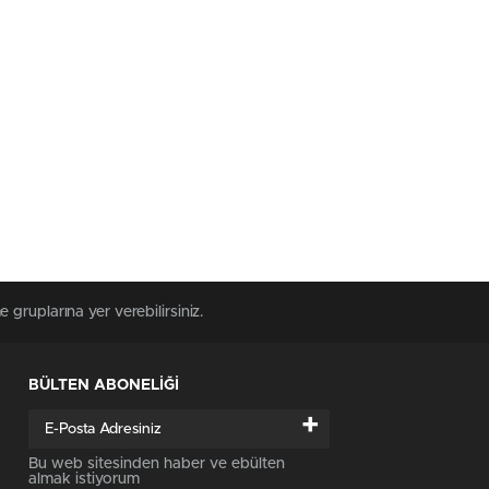
e gruplarına yer verebilirsiniz.
BÜLTEN ABONELİĞİ
+
Bu web sitesinden haber ve ebülten
almak istiyorum