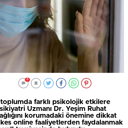
0
oplumda farklı psikolojik etkilere
sikiyatri Uzmanı Dr. Yeşim Ruhat
sağlığını korumadaki önemine dikkat
rkes online faaliyetlerden faydalanmak