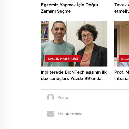
Egzersiz Yapmak İçin Doğru
Tavuk a
Zamanı Seçme
etmeliy
SAĞLIK HABERLERI
SAĞL
İngiltere’de BioNTech aşısının ilk
Prof. 
doz sonuçları: Yüzde 99’unda
İntrana
bağışıklık güçlü çıktı
bulaştı