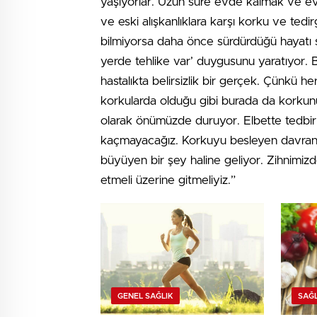
yaşıyorlar. Uzun süre evde kalmak ve ev
ve eski alışkanlıklara karşı korku ve tedirg
bilmiyorsa daha önce sürdürdüğü hayatı 
yerde tehlike var’ duygusunu yaratıyor. 
hastalıkta belirsizlik bir gerçek. Çünkü 
korkularda olduğu gibi burada da korkun
olarak önümüzde duruyor. Elbette tedbir
kaçmayacağız. Korkuyu besleyen davranı
büyüyen bir şey haline geliyor. Zihnimi
etmeli üzerine gitmeliyiz.”
GENEL SAĞLIK
SAĞL