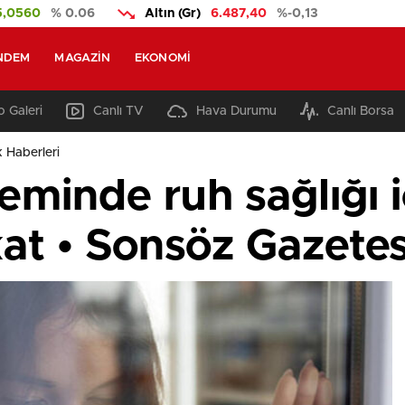
5,0560
% 0.06
Altın (Gr)
6.487,40
%-0,13
NDEM
MAGAZIN
EKONOMI
 Galeri
Canlı TV
Hava Durumu
Canlı Borsa
k Haberleri
minde ruh sağlığı i
kat • Sonsöz Gazetes