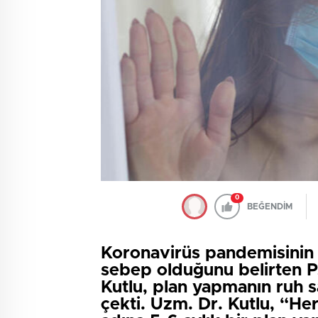
0
BEĞENDİM
Koronavirüs pandemisinin t
sebep olduğunu belirten P
Kutlu, plan yapmanın ruh 
çekti. Uzm. Dr. Kutlu, “He