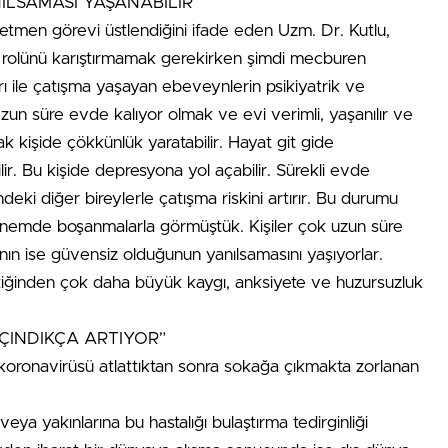
LSAMASI YAŞANABİLİR”
etmen görevi üstlendiğini ifade eden Uzm. Dr. Kutlu,
k rolünü karıştırmamak gerekirken şimdi mecburen
ı ile çatışma yaşayan ebeveynlerin psikiyatrik ve
Uzun süre evde kalıyor olmak ve evi verimli, yaşanılır ve
k kişide çökkünlük yaratabilir. Hayat git gide
ilir. Bu kişide depresyona yol açabilir. Sürekli evde
indeki diğer bireylerle çatışma riskini artırır. Bu durumu
önemde boşanmalarla görmüştük. Kişiler çok uzun süre
nın ise güvensiz olduğunun yanılsamasını yaşıyorlar.
ktiğinden çok daha büyük kaygı, anksiyete ve huzursuzluk
AÇINDIKÇA ARTIYOR”
 koronavirüsü atlattıktan sonra sokağa çıkmakta zorlanan
eya yakınlarına bu hastalığı bulaştırma tedirginliği