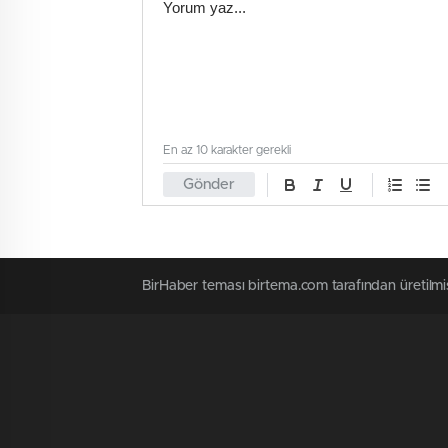
En az 10 karakter gerekli
Gönder
BirHaber teması birtema.com tarafından üretilmiştir