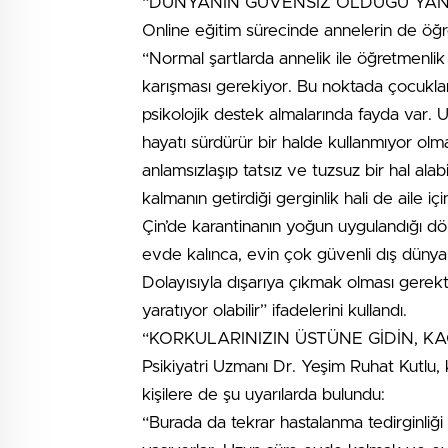
“DÜNYANIN GÜVENSİZ OLDUĞU YANI
Online eğitim sürecinde annelerin de öğr
“Normal şartlarda annelik ile öğretmenli
karışması gerekiyor. Bu noktada çocuklar
psikolojik destek almalarında fayda var. 
hayatı sürdürür bir halde kullanmıyor olma
anlamsızlaşıp tatsız ve tuzsuz bir hal alab
kalmanın getirdiği gerginlik hali de aile iç
Çin’de karantinanın yoğun uygulandığı d
evde kalınca, evin çok güvenli dış dünya
Dolayısıyla dışarıya çıkmak olması gere
yaratıyor olabilir” ifadelerini kullandı.
“KORKULARINIZIN ÜSTÜNE GİDİN, K
Psikiyatri Uzmanı Dr. Yeşim Ruhat Kutlu,
kişilere de şu uyarılarda bulundu:
“Burada da tekrar hastalanma tedirginliği v